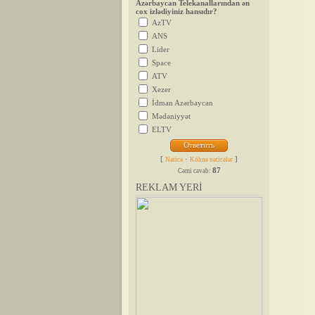
Azərbaycan Telekanallarından ən
cox izlədiyiniz hansıdır?
AzTV
ANS
Lider
Space
ATV
Xezer
İdman Azərbaycan
Mədəniyyət
ELTV
[
·
]
Nəticə
Köhnə nəticələr
87
Cəmi cavab:
REKLAM YERİ