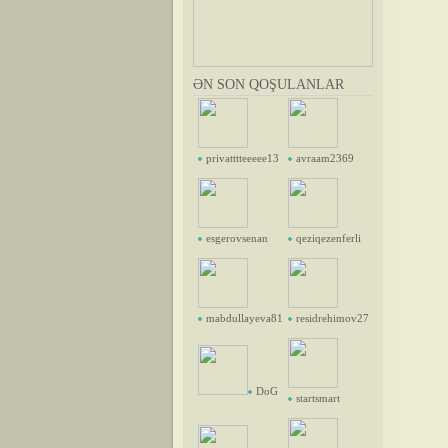
ƏN SON QOŞULANLAR
privatttteeeee13
avraam2369
esgerovsenan
qeziqezenferli
mabdullayeva81
residrehimov27
DoG
startsmart