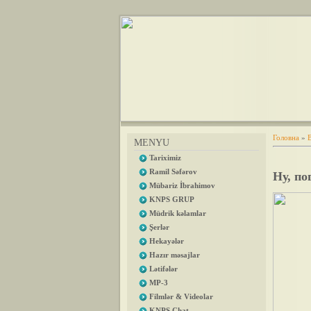
Головна
»
MENYU
Tariximiz
Ramil Səfərov
Ну, по
Mübariz İbrahimov
KNPS GRUP
Müdrik kəlamlar
Şerlər
Hekayələr
Hazır məsajlar
Lətifələr
MP-3
Filmlər & Videolar
KNPS Chat