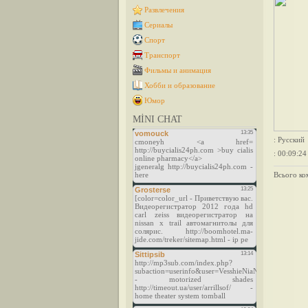
Развлечения
Сериалы
Спорт
Транспорт
Фильмы и анимация
Хобби и образование
Юмор
MİNI CHAT
: Русский
: 00:09:24
Всього ко