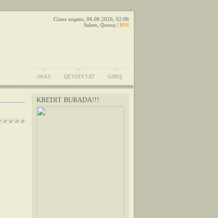
Cümə axşamı, 06.08.2026, 02:06
Salam
,
Qonaq
|
RSS
ƏSAS
QEYDIYYAT
GIRIŞ
KREDIT BURADA!!!