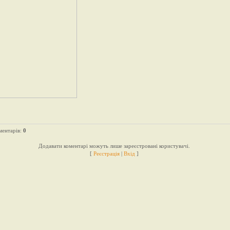
ментарів
:
0
Додавати коментарі можуть лише зареєстровані користувачі.
[
Реєстрація
|
Вхід
]