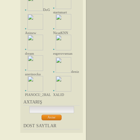
DoG
startsmart
Aninew
NicatKNN
dream
esgerovsenan
deniz
azerinocka
PIANOCU_2RAL
XALID
AXTARIŞ
DOST SAYTLAR