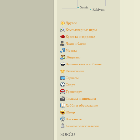
Sessiz
Rakiyun
Другое
Компьютерные игры
Красота и здоровье
Люди и блоги
Музыка
Общество
Путешествия и события
Развлечения
Сериалы
Спорт
Транспорт
Фильмы и анимация
Хобби и образование
Юмор
Все каналы
Каналы пользователей
SORĞU