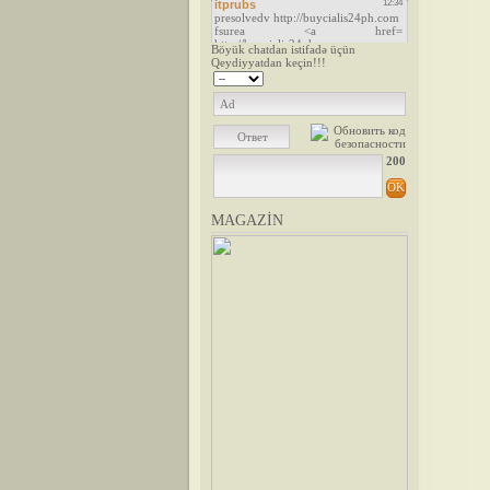
Böyük chatdan istifadə üçün
Qeydiyyatdan keçin!!!
200
MAGAZİN