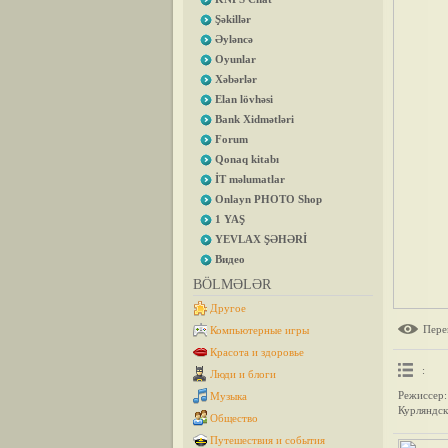
Şəkillər
Əyləncə
Oyunlar
Xəbərlər
Elan lövhəsi
Bank Xidmətləri
Forum
Qonaq kitabı
İT məlumatlar
Onlayn PHOTO Shop
1 YAŞ
YEVLAX ŞƏHƏRİ
Видео
BÖLMƏLƏR
Другое
Пере
Компьютерные игры
Красота и здоровье
:
Люди и блоги
Режиссер
Музыка
Курляндск
Общество
Путешествия и события