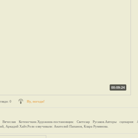
00:09:24
гляди
: 0
Ну, погоди!
: Вячеслав Котеночкин.Художник-постановщик: Светозар Русаков.Авторы сценария: 
ий, Аркадий Хайт.Роли озвучивали: Анатолий Папанов, Клара Румянова.