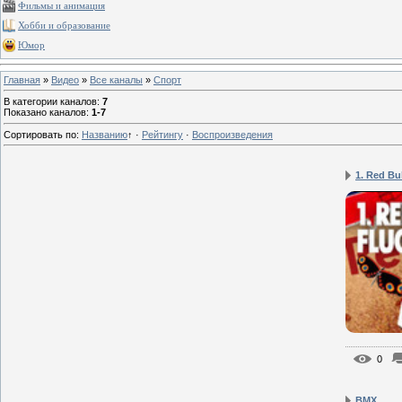
Фильмы и анимация
Хобби и образование
Юмор
Главная
»
Видео
»
Все каналы
»
Спорт
В категории каналов
:
7
Показано каналов
:
1-7
Сортировать по
:
Названию
↑
·
Рейтингу
·
Воспроизведения
1. Red Bul
0
BMX