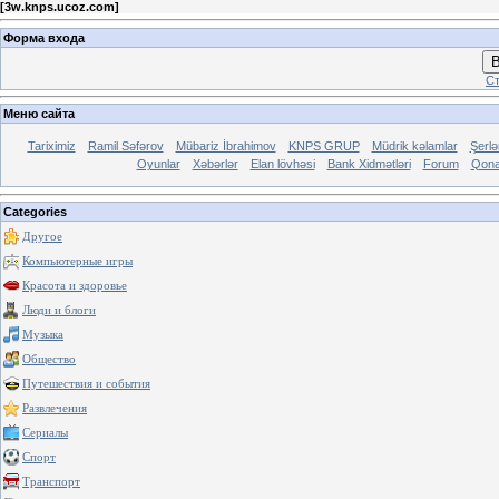
[
3w.knps.ucoz.com
]
Форма входа
В
Ст
Меню сайта
Tariximiz
Ramil Səfərov
Mübariz İbrahimov
KNPS GRUP
Müdrik kəlamlar
Şerl
Oyunlar
Xəbərlər
Elan lövhəsi
Bank Xidmətləri
Forum
Qona
Categories
Другое
Компьютерные игры
Красота и здоровье
Люди и блоги
Музыка
Общество
Путешествия и события
Развлечения
Сериалы
Спорт
Транспорт