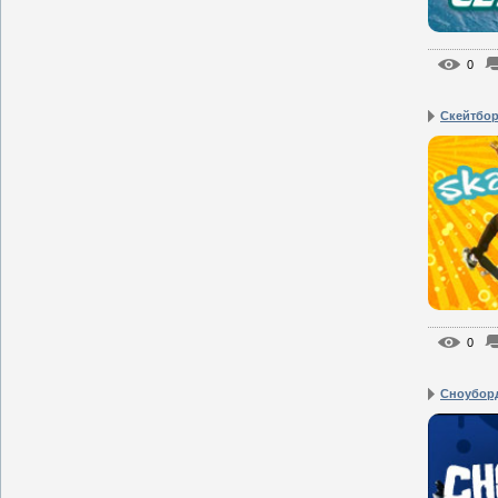
0
Скейтбо
0
Сноубор