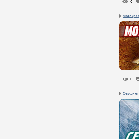
0
Мотокро
0
Серфинг