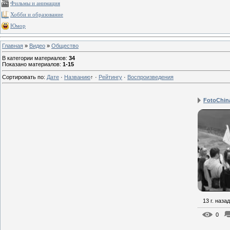
Фильмы и анимация
Хобби и образование
Юмор
Главная
»
Видео
»
Общество
В категории материалов
:
34
Показано материалов
:
1-15
Сортировать по
:
Дате
·
Названию
↑
·
Рейтингу
·
Воспроизведения
FotoChin
13 г. назад
0