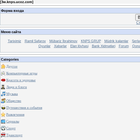
[
3w.knps.ucoz.com
]
Форма входа
В
Ст
Меню сайта
Tariximiz
Ramil Səfərov
Mübariz İbrahimov
KNPS GRUP
Müdrik kəlamlar
Şerl
Oyunlar
Xəbərlər
Elan lövhəsi
Bank Xidmətləri
Forum
Qona
Categories
Другое
Компьютерные игры
Красота и здоровье
Люди и блоги
Музыка
Общество
Путешествия и события
Развлечения
Сериалы
Спорт
Транспорт