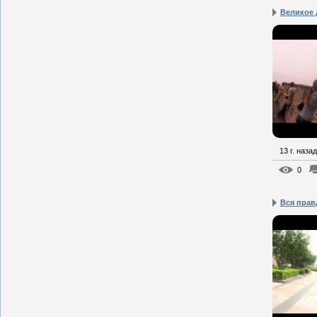
Великое 
13 г. назад
0
Вся прав