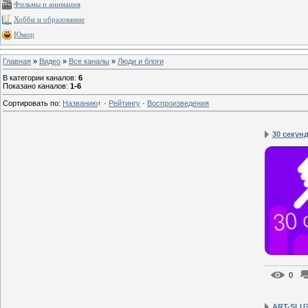
Фильмы и анимация
Хобби и образование
Юмор
Главная
»
Видео
»
Все каналы
»
Люди и блоги
В категории каналов
:
6
Показано каналов
:
1-6
Сортировать по
:
Названию
↑
·
Рейтингу
·
Воспроизведения
30 секунд 
0
ART-SLU