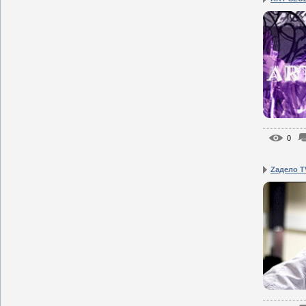
0
Zадело T