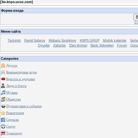
[
3w.knps.ucoz.com
]
Форма входа
В
Ст
Меню сайта
Tariximiz
Ramil Səfərov
Mübariz İbrahimov
KNPS GRUP
Müdrik kəlamlar
Şerl
Oyunlar
Xəbərlər
Elan lövhəsi
Bank Xidmətləri
Forum
Qona
Categories
Другое
Компьютерные игры
Красота и здоровье
Люди и блоги
Музыка
Общество
Путешествия и события
Развлечения
Сериалы
Спорт
Транспорт