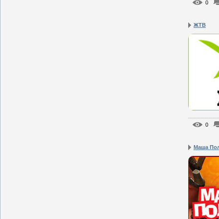
0
ЖТВ
0
Маша По