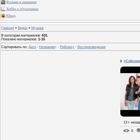
Фильмы и анимация
Хобби и образование
Юмор
Главная
»
Видео
»
Музыка
В категории материалов
:
631
Показано материалов
:
1-15
Сортировать по
:
Дате
·
Названию
↑
·
Рейтингу
·
Воспроизведения
«Сэйсорр
13 г. назад
0