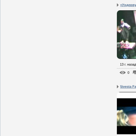
«Ундерву
13 г. назад
0
5ivesta F