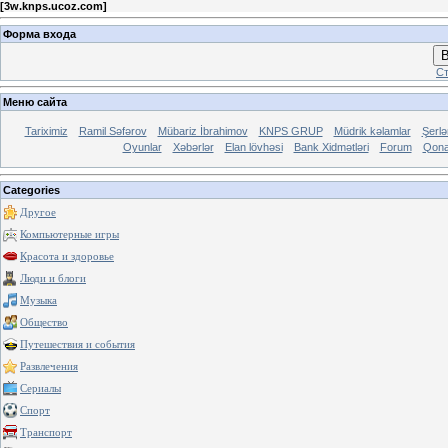
[
3w.knps.ucoz.com
]
Форма входа
В
Ст
Меню сайта
Tariximiz
Ramil Səfərov
Mübariz İbrahimov
KNPS GRUP
Müdrik kəlamlar
Şerl
Oyunlar
Xəbərlər
Elan lövhəsi
Bank Xidmətləri
Forum
Qona
Categories
Другое
Компьютерные игры
Красота и здоровье
Люди и блоги
Музыка
Общество
Путешествия и события
Развлечения
Сериалы
Спорт
Транспорт