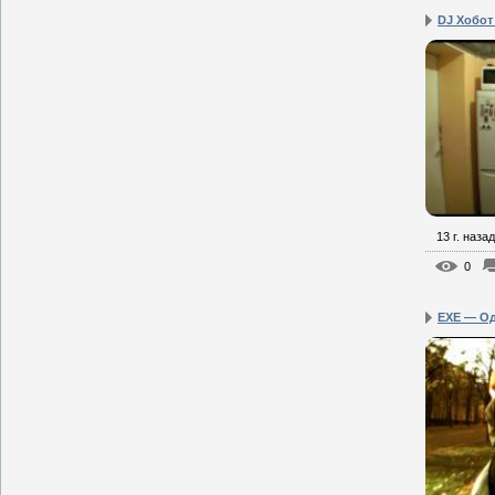
DJ Хобот 
13 г. назад
0
EXE — О