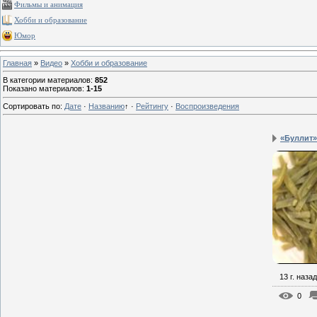
Фильмы и анимация
Хобби и образование
Юмор
Главная
»
Видео
»
Хобби и образование
В категории материалов
:
852
Показано материалов
:
1-15
Сортировать по
:
Дате
·
Названию
↑
·
Рейтингу
·
Воспроизведения
«Буллит»
13 г. назад
0