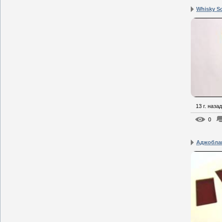
Whisky S
13 г. назад
0
Аджоблан