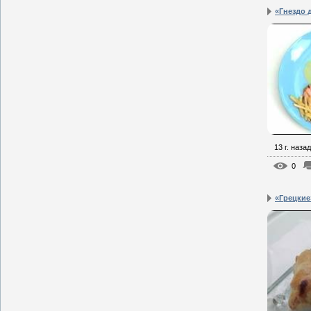
«Гнездо 
13 г. назад
0
«Грецкие