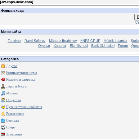
[
3w.knps.ucoz.com
]
Форма входа
В
Ст
Меню сайта
Tariximiz
Ramil Səfərov
Mübariz İbrahimov
KNPS GRUP
Müdrik kəlamlar
Şerl
Oyunlar
Xəbərlər
Elan lövhəsi
Bank Xidmətləri
Forum
Qona
Categories
Другое
Компьютерные игры
Красота и здоровье
Люди и блоги
Музыка
Общество
Путешествия и события
Развлечения
Сериалы
Спорт
Транспорт