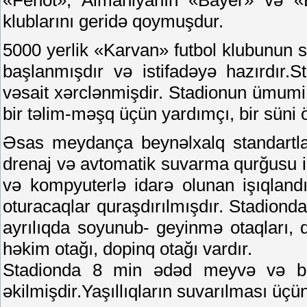
«Fenot», Almaniyanın «Bayer» və «B
klublarını geridə qoymuşdur.
5000 yerlik «Karvan» futbol klubunun st
başlanmışdır və istifadəyə hazırdır.
vəsait xərclənmişdir. Stadionun ümumi 
bir təlim-məşq üçün yardımçı, bir süni 
Əsas meydança beynəlxalq standartlar
drenaj və avtomatik suvarma qurğusu i
və kompyuterlə idarə olunan işıqland
oturacaqlar quraşdırılmışdır. Stadiond
ayrılıqda soyunub- geyinmə otaqları, 
həkim otağı, dopinq otağı vardır.
Stadionda 8 min ədəd meyvə və bə
əkilmişdir.Yaşıllıqların suvarılması üçü