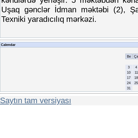
Uşaq gənclər İdman məktəbi (2), Şa
Texniki yaradıcılıq mərkəzi.
Calendar
Be
Ç
3
4
10
11
17
18
24
25
31
Saytın tam versiyası