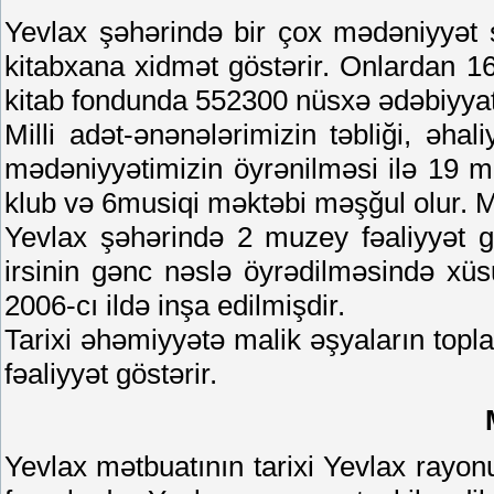
Yevlax şəhərində bir çox mədəniyyət s
kitabxana xidmət göstərir. Onlardan 16
kitab fondunda 552300 nüsxə ədəbiyyat
Milli adət-ənənələrimizin təbliği, əha
mədəniyyətimizin öyrənilməsi ilə 19 m
klub və 6musiqi məktəbi məşğul olur. Mu
Yevlax şəhərində 2 muzey fəaliyyət gö
irsinin gənc nəslə öyrədilməsində xü
2006-cı ildə inşa edilmişdir.
Tarixi əhəmiyyətə malik əşyaların topl
fəaliyyət göstərir.
Yevlax mətbuatının tarixi Yevlax rayonunu