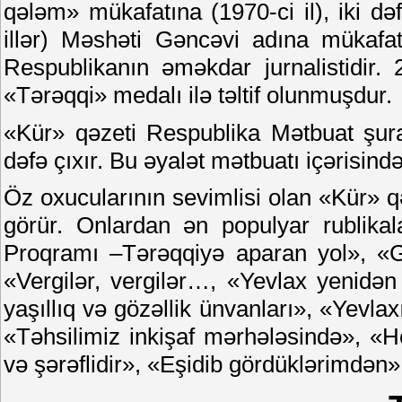
qələm» mükafatına (1970-ci il), iki d
illər) Məshəti Gəncəvi adına mükafata
Respublikanın əməkdar jurnalistidir. 
«Tərəqqi» medalı ilə təltif olunmuşdur.
«Kür» qəzeti Respublika Mətbuat şuras
dəfə çıxır. Bu əyalət mətbuatı içərisind
Öz oxucularının sevimlisi olan «Kür» q
görür. Onlardan ən populyar rublikala
Proqramı –Tərəqqiyə aparan yol», «G
«Vergilər, vergilər…, «Yevlax yenidən q
yaşıllıq və gözəllik ünvanları», «Yevla
«Təhsilimiz inkişaf mərhələsində», 
və şərəflidir», «Eşidib gördüklərimdən»