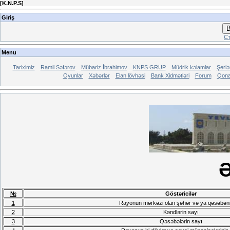
[
K.N.P.S
]
Giriş
В
Ст
Menu
Tariximiz
Ramil Səfərov
Mübariz İbrahimov
KNPS GRUP
Müdrik kəlamlar
Şerl
Oyunlar
Xəbərlər
Elan lövhəsi
Bank Xidmətləri
Forum
Qona
Ə
№
Göstəricilər
1
Rayonun mərkəzi olan şəhər və ya qəsəbəni
2
Kəndlərin sayı
3
Qəsəbələrin sayı