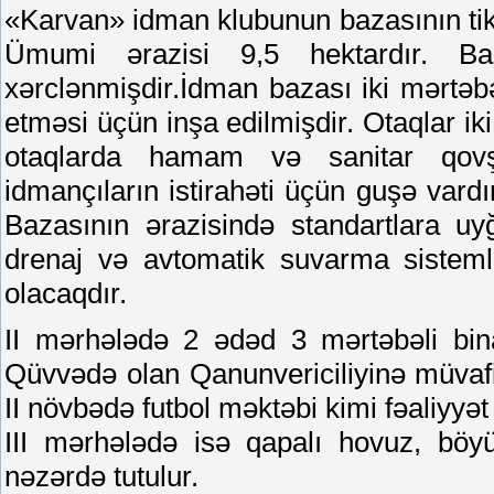
«Karvan» idman klubunun bazasının tikin
Ümumi ərazisi 9,5 hektardır. Ba
xərclənmişdir.İdman bazası iki mərtəbə
etməsi üçün inşa edilmişdir. Otaqlar iki
otaqlarda hamam və sanitar qovşa
idmançıların istirahəti üçün guşə var
Bazasının ərazisində standartlara u
drenaj və avtomatik suvarma sistemlər
olacaqdır.
II mərhələdə 2 ədəd 3 mərtəbəli bina
Qüvvədə olan Qanunvericiliyinə müvafi
II növbədə futbol məktəbi kimi fəaliyyət
III mərhələdə isə qapalı hovuz, böyü
nəzərdə tutulur.