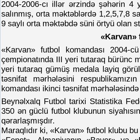
2004-2006-cı illər ərzində şəhərin 4
salınmış, orta məktəblərdə 1,2,5,7,8 sa
9 saylı orta məktəbdə süni örtyü olan st
«Karvan» 
«Karvan» futbol komandası 2004-cü 
çempionatında III yeri tutaraq bürünc 
yeri tutaraq gümüş medala layiq görü
təsnifat mərhələsini respublikamızı
komandası ikinci təsnifat mərhələsində
Beynəlxalq Futbol tarixi Statistika Fe
350 ən güclü futbol klubunun siyahısın
qərarlaşmışdır.
Maraqlıdır ki, «Karvan» futbol klubu bu