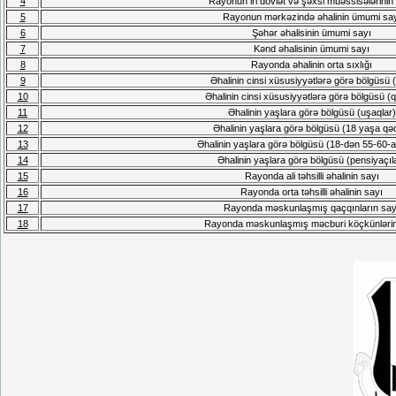
4
Rayonun iri dövlət və şəxsi müəssisələrinin
5
Rayonun mərkəzində əhalinin ümumi sa
6
Şəhər əhalisinin ümumi sayı
7
Kənd əhalisinin ümumi sayı
8
Rayonda əhalinin orta sıxlığı
9
Əhalinin cinsi xüsusiyyətlərə görə bölgüsü (
10
Əhalinin cinsi xüsusiyyətlərə görə bölgüsü (
11
Əhalinin yaşlara görə bölgüsü (uşaqlar)
12
Əhalinin yaşlara görə bölgüsü (18 yaşa qə
13
Əhalinin yaşlara görə bölgüsü (18-dən 55-60-a
14
Əhalinin yaşlara görə bölgüsü (pensiyaçıl
15
Rayonda ali təhsilli əhalinin sayı
16
Rayonda orta təhsilli əhalinin sayı
17
Rayonda məskunlaşmış qaçqınların say
18
Rayonda məskunlaşmış məcburi köçkünlərin