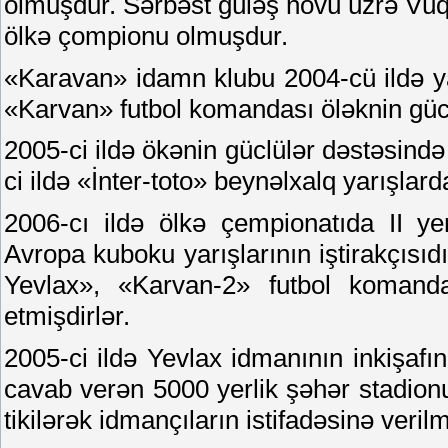
olmuşdur. Sərbəst güləş növü üzrə Vü
ölkə çompionu olmuşdur.
«Karavan» idamn klubu 2004-cü ildə ya
«Karvan» futbol komandası öləknin gücl
2005-ci ildə ökənin güclülər dəstəsində
ci ildə «İnter-toto» beynəlxalq yarışlarda
2006-cı ildə ölkə çempionatıda II y
Avropa kuboku yarışlarının iştirakçısı
Yevlax», «Karvan-2» futbol komandal
etmişdirlər.
2005-ci ildə Yevlax idmanının inkişaf
cavab verən 5000 yerlik şəhər stadion
tikilərək idmançıların istifadəsinə verilm