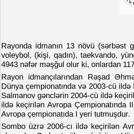
Rayonda idmanın 13 növü (sərbəst gü
voleybol, (kişi, qadın), taekvando, yün
4943 nəfər məşğul olur ki, onlardan 1171
Rayon idmançılarından Rəşad Əhməd
Dünya çempionatında və 2003-cü ildə k
Salmanov gənclərin 2004-cü ildə keçiri
ildə keçirilən Avropa Çempionatında II
Avropa çempionatıda I yeri tutmuşdur.
Sombo üzrə 2006-cı ildə keçirilən A