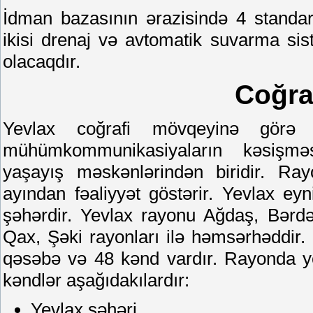
İdman bazasının ərazisində 4 standa
ikisi drenaj və avtomatik suvarma siste
olacaqdır.
Coğra
Yevlax coğrafi mövqeyinə görə 
mühümkommunikasiyaların kəsişmə
yaşayış məskənlərindən biridir. Ray
ayından fəaliyyət göstərir. Yevlax ey
şəhərdir. Yevlax rayonu Ağdaş, Bərd
Qax, Şəki rayonları ilə həmsərhəddir. 
qəsəbə və 48 kənd vardır. Rayonda ye
kəndlər aşağıdakılardır:
Yevlax şəhəri