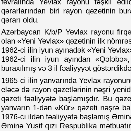
fevralında Yevlax rayonu təşkil edil
qərarlarından biri rayon qəzetinin bur
qərarı oldu.
Azərbaycan K/b/P Yevlax rayonu firqəs
olan «Yeni Yevlax» qəzetinin ilk nömrəs
1962-ci ilin iyun ayınadək «Yeni Yevlax
1962-ci ilin iyun ayından «Qələbə»
buraxılmış və 3 il fəaliyyyət göstərdikd
1965-ci ilin yanvarında Yevlax rayonunu
eləcə də rayon qəzetlərinin nəşri ye
qəzeti fəaliyyətə başlamışdır. Bu qəze
yanvarın 1-dən «Kür» qəzeti nəşrə ba
1976-cı ildən fəaliyyətə başlamış Əmin
Əminə Yusif qızı Respublika mətbuatınd