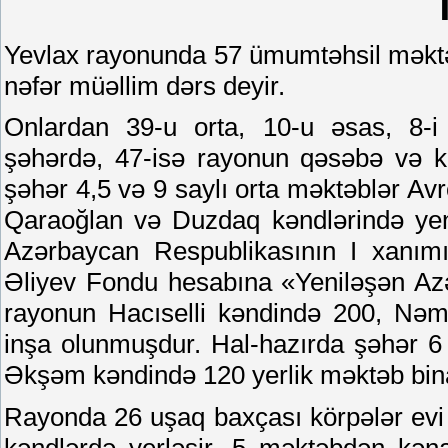
Yevlax rayonunda 57 ümumtəhsil məktə
nəfər müəllim dərs deyir.
Onlardan 39-u orta, 10-u əsas, 8-i 
şəhərdə, 47-isə rayonun qəsəbə və kən
şəhər 4,5 və 9 saylı orta məktəblər Av
Qaraoğlan və Duzdaq kəndlərində yeni m
Azərbaycan Respublikasının I xanım
Əliyev Fondu hesabına «Yeniləşən Azə
rayonun Hacıselli kəndində 200, Nəmə
inşa olunmuşdur. Hal-hazırda şəhər 6
Əkşəm kəndində 120 yerlik məktəb binala
Rayonda 26 uşaq baxçası körpələr evi f
kəndlərdə yerləşir. 5 məktəbdən kənar