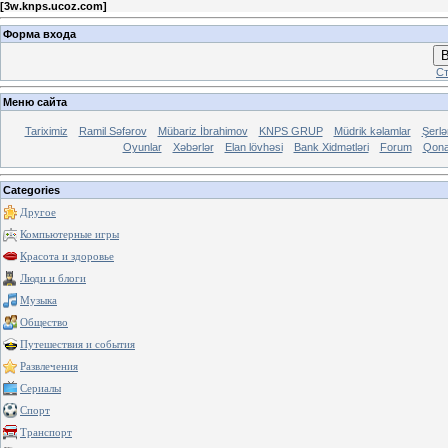
[
3w.knps.ucoz.com
]
Форма входа
В
Ст
Меню сайта
Tariximiz
Ramil Səfərov
Mübariz İbrahimov
KNPS GRUP
Müdrik kəlamlar
Şerl
Oyunlar
Xəbərlər
Elan lövhəsi
Bank Xidmətləri
Forum
Qona
Categories
Другое
Компьютерные игры
Красота и здоровье
Люди и блоги
Музыка
Общество
Путешествия и события
Развлечения
Сериалы
Спорт
Транспорт