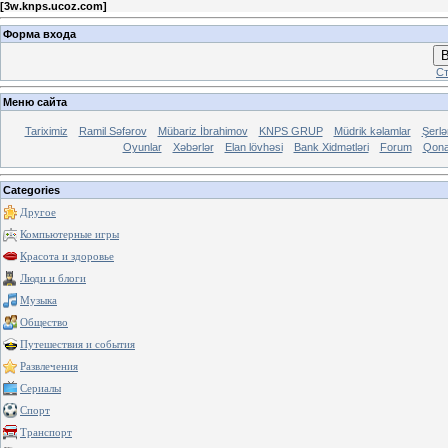
[
3w.knps.ucoz.com
]
Форма входа
В
Ст
Меню сайта
Tariximiz
Ramil Səfərov
Mübariz İbrahimov
KNPS GRUP
Müdrik kəlamlar
Şerl
Oyunlar
Xəbərlər
Elan lövhəsi
Bank Xidmətləri
Forum
Qona
Categories
Другое
Компьютерные игры
Красота и здоровье
Люди и блоги
Музыка
Общество
Путешествия и события
Развлечения
Сериалы
Спорт
Транспорт