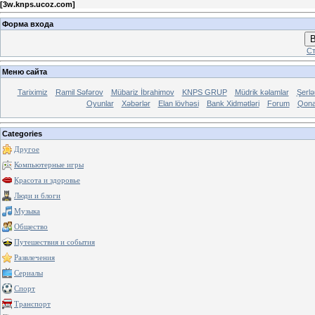
[
3w.knps.ucoz.com
]
Форма входа
В
Ст
Меню сайта
Tariximiz
Ramil Səfərov
Mübariz İbrahimov
KNPS GRUP
Müdrik kəlamlar
Şerl
Oyunlar
Xəbərlər
Elan lövhəsi
Bank Xidmətləri
Forum
Qona
Categories
Другое
Компьютерные игры
Красота и здоровье
Люди и блоги
Музыка
Общество
Путешествия и события
Развлечения
Сериалы
Спорт
Транспорт