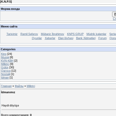
[
K.N.P.S
]
Форма входа
В
Ст
Меню сайта
Tariximiz
Ramil Səfərov
Mübariz İbrahimov
KNPS GRUP
Müdrik kəlamlar
Şerl
Oyunlar
Xəbərlər
Elan lövhəsi
Bank Xidmətləri
Forum
Qona
Categories
Kino
[24]
Musiqi
[8]
KVN-KBH
[2]
Milletçi
[9]
Gülüş
[30]
Qarışıq
[12]
Nostalji
[1]
İdman
[1]
Главная
»
Файлы
»
Milletçi
İdmanımız
Haydi döyüşə
Всего комментариев
:
0