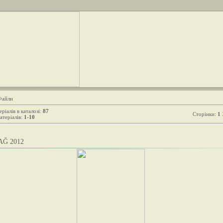
Файли
ріалів в каталозі
:
87
Сторінки
:
1
атеріалів
:
1-10
Ğ 2012