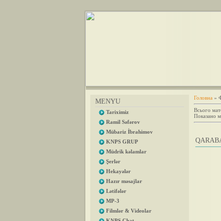
Головна
»
MENYU
Всього мате
Tariximiz
Показано м
Ramil Səfərov
Mübariz İbrahimov
QARABA
KNPS GRUP
Müdrik kəlamlar
Şerlər
Hekayələr
Hazır məsajlar
Lətifələr
MP-3
Filmlər & Videolar
KNPS Chat