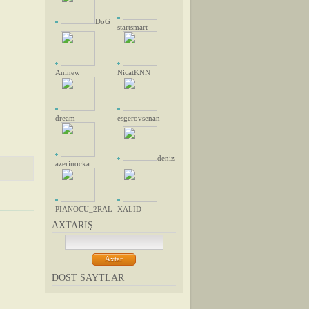
DoG
startsmart
Aninew
NicatKNN
dream
esgerovsenan
deniz
azerinocka
PIANOCU_2RAL
XALID
AXTARIŞ
DOST SAYTLAR