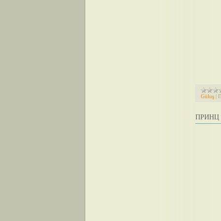
Güluş
|
П
ПРИНЦ 