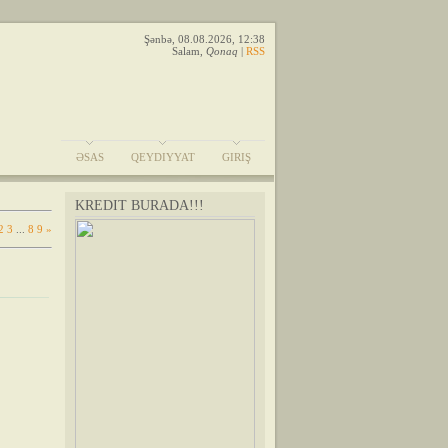
Şənbə, 08.08.2026, 12:38
Salam
,
Qonaq
|
RSS
ƏSAS
QEYDIYYAT
GIRIŞ
KREDIT BURADA!!!
2
3
...
8
9
»