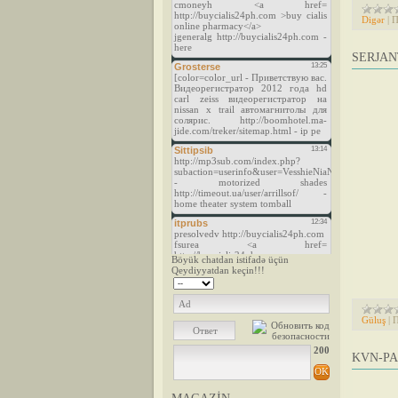
Digər
|
П
SERJAN
Böyük chatdan istifadə üçün
Qeydiyyatdan keçin!!!
Güluş
|
П
200
KVN-PA