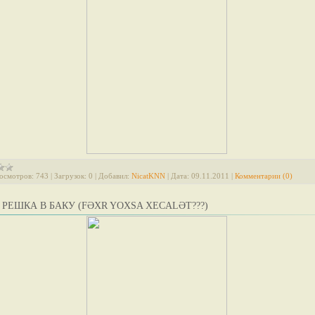
осмотров:
743
|
Загрузок:
0
|
Добавил:
NicatKNN
|
Дата:
09.11.2011
|
Комментарии (0)
 РЕШКА В БАКУ (FƏXR YOXSA XECALƏT???)