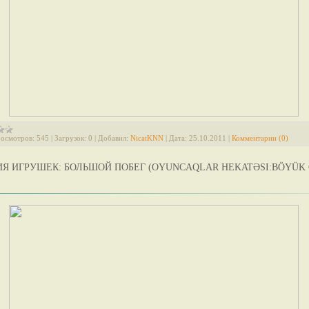
осмотров:
545
|
Загрузок:
0
|
Добавил:
NicatKNN
|
Дата:
25.10.2011
|
Комментарии (0)
Я ИГРУШЕК: БОЛЬШОЙ ПОБЕГ (OYUNCAQLAR HEKATƏSI:BÖYÜK 