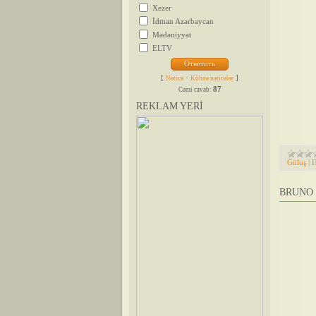
Xezer
İdman Azərbaycan
Mədəniyyət
ELTV
[
·
]
Nəticə
Köhnə nəticələr
87
Cəmi cavab:
REKLAM YERİ
Güluş
|
П
BRUNO