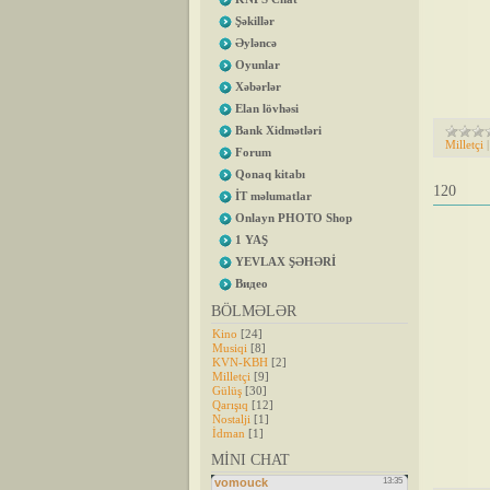
Şəkillər
Əyləncə
Oyunlar
Xəbərlər
Elan lövhəsi
Bank Xidmətləri
Milletçi
Forum
Qonaq kitabı
120
İT məlumatlar
Onlayn PHOTO Shop
1 YAŞ
YEVLAX ŞƏHƏRİ
Видео
BÖLMƏLƏR
Kino
[24]
Musiqi
[8]
KVN-KBH
[2]
Milletçi
[9]
Gülüş
[30]
Qarışıq
[12]
Nostalji
[1]
İdman
[1]
MİNI CHAT