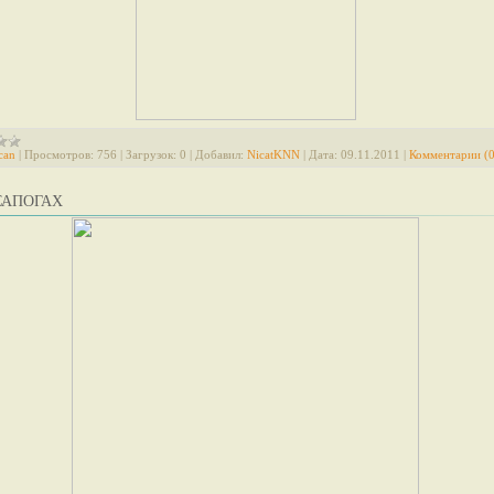
can
|
Просмотров:
756
|
Загрузок:
0
|
Добавил:
NicatKNN
|
Дата:
09.11.2011
|
Комментарии (0
САПОГАХ