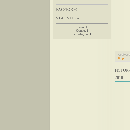
FACEBOOK
STATISTIKA
Cəmi:
1
Qonaq:
1
İstifadəçilər:
0
Klip
|
Пр
ИСТОРИ
2010