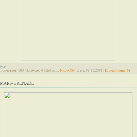
росмотров:
563
|
Загрузок:
0
|
Добавил:
NicatKNN
|
Дата:
09.11.2011
|
Комментарии (0)
 MARS-GRENADE