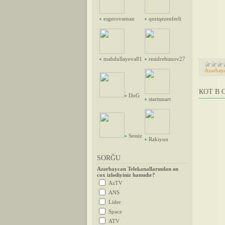
esgerovsenan
qeziqezenferli
mabdullayeva81
residrehimov27
Azərbay
КОТ В 
DoG
startsmart
Sessiz
Rakiyun
SORĞU
Azərbaycan Telekanallarından ən
cox izlədiyiniz hansıdır?
AzTV
ANS
Lider
Space
ATV