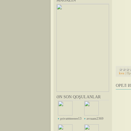
MAGAZİN
kvn
|
Пр
ОРЕЛ И
ƏN SON QOŞULANLAR
privatttteeeee13
avraam2369