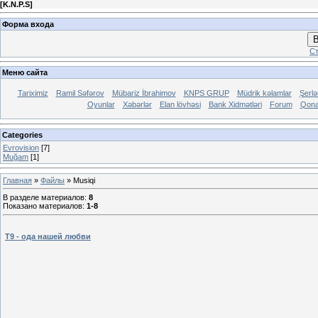
[
K.N.P.S
]
Форма входа
В
Ст
Меню сайта
Tariximiz
Ramil Səfərov
Mübariz İbrahimov
KNPS GRUP
Müdrik kəlamlar
Şerl
Oyunlar
Xəbərlər
Elan lövhəsi
Bank Xidmətləri
Forum
Qona
Categories
Evrovision
[7]
Muğam
[1]
Главная
»
Файлы
» Musiqi
В разделе материалов
:
8
Показано материалов
:
1-8
T9 - ода нашей любви