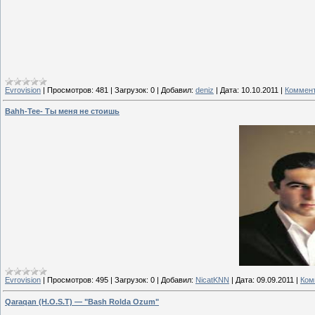
Evrovision
|
Просмотров:
481
|
Загрузок:
0
|
Добавил:
deniz
|
Дата:
10.10.2011
|
Коммент
Bahh-Tee- Ты меня не стоишь
Evrovision
|
Просмотров:
495
|
Загрузок:
0
|
Добавил:
NicatKNN
|
Дата:
09.09.2011
|
Ком
Qaraqan (H.O.S.T) — "Bash Rolda Ozum"