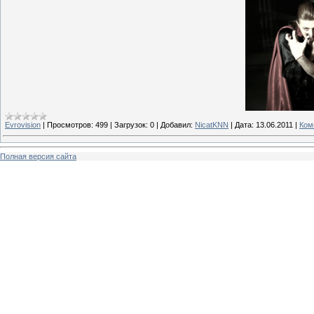
Evrovision
|
Просмотров:
499
|
Загрузок:
0
|
Добавил:
NicatKNN
|
Дата:
13.06.2011
|
Ком
Полная версия сайта