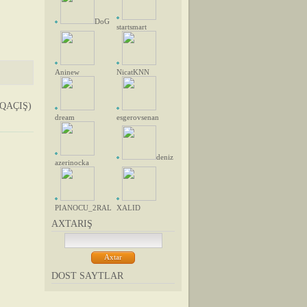
DoG
startsmart
Aninew
NicatKNN
QAÇIŞ)
dream
esgerovsenan
deniz
azerinocka
PIANOCU_2RAL
XALID
AXTARIŞ
DOST SAYTLAR