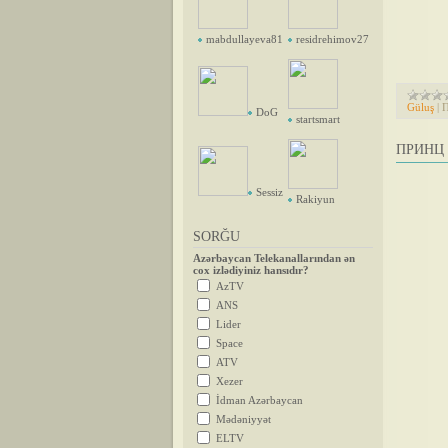
mabdullayeva81
residrehimov27
Güluş
|
П
DoG
startsmart
ПРИНЦ 
Sessiz
Rakiyun
SORĞU
Azərbaycan Telekanallarından ən
cox izlədiyiniz hansıdır?
AzTV
ANS
Lider
Space
ATV
Xezer
İdman Azərbaycan
Mədəniyyət
ELTV