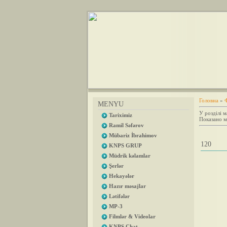
Головна
»
MENYU
У розділі м
Tariximiz
Показано м
Ramil Səfərov
Mübariz İbrahimov
120
KNPS GRUP
Müdrik kəlamlar
Şerlər
Hekayələr
Hazır məsajlar
Lətifələr
MP-3
Filmlər & Videolar
KNPS Chat