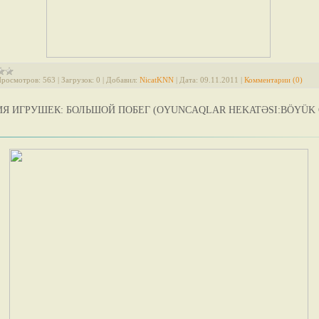
росмотров:
563
|
Загрузок:
0
|
Добавил:
NicatKNN
|
Дата:
09.11.2011
|
Комментарии (0)
Я ИГРУШЕК: БОЛЬШОЙ ПОБЕГ (OYUNCAQLAR HEKATƏSI:BÖYÜK 