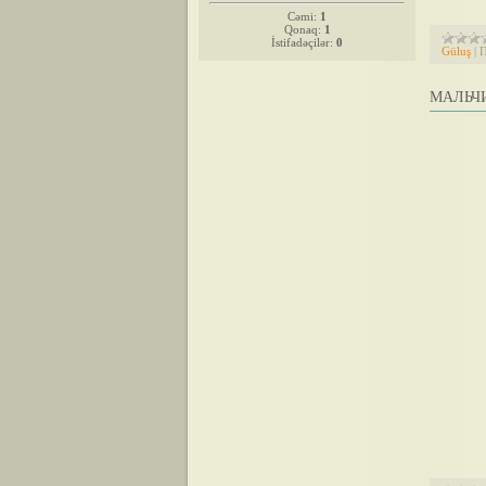
Cəmi:
1
Qonaq:
1
İstifadəçilər:
0
Güluş
|
П
МАЛЬЧИ