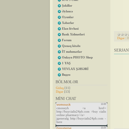
Şəkillər
Əyləncə
Oyunlar
Xəbərlər
Elan lövhəsi
Bank Xidmətləri
Digər
|
П
Forum
Qonaq kitabı
SERJAN
İT məlumatlar
Onlayn PHOTO Shop
1 YAŞ
YEVLAX ŞƏHƏRİ
Видео
BÖLMƏLƏR
Güluş
[11]
Digər
[13]
MİNI CHAT