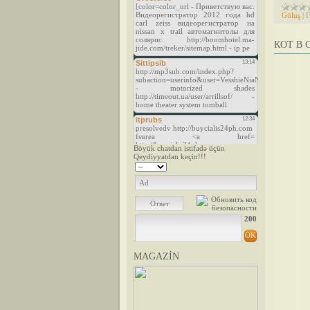
Güluş
|
П
КОТ В 
Böyük chatdan istifadə üçün
Qeydiyyatdan keçin!!!
200
MAGAZİN