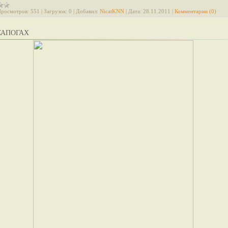
росмотров:
551
|
Загрузок:
0
|
Добавил:
NicatKNN
|
Дата:
28.11.2011
|
Комментарии (0)
САПОГАХ