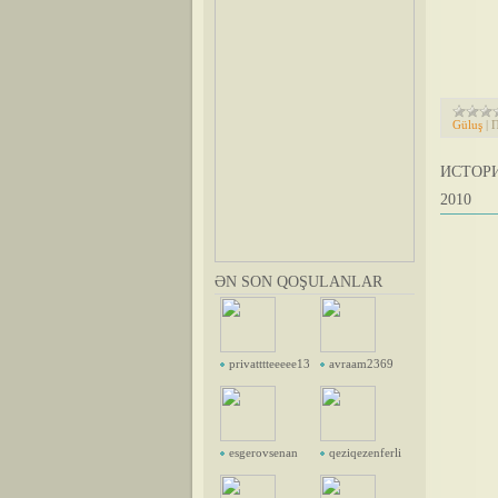
Güluş
|
П
ИСТОРИ
2010
ƏN SON QOŞULANLAR
privatttteeeee13
avraam2369
esgerovsenan
qeziqezenferli