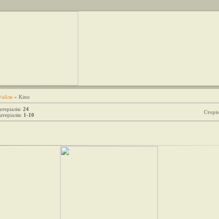
Файли
» Kino
атеріалів
:
24
Сторі
атеріалів
:
1-10