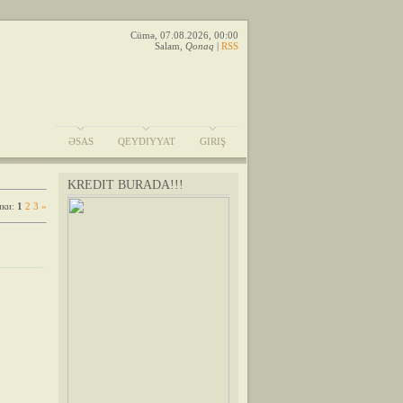
Cümə, 07.08.2026, 00:00
Salam
,
Qonaq
|
RSS
ƏSAS
QEYDIYYAT
GIRIŞ
KREDIT BURADA!!!
нки
:
1
2
3
»