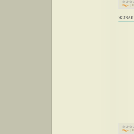
Digər
|
П
ЖИВАЯ 
Digər
|
П