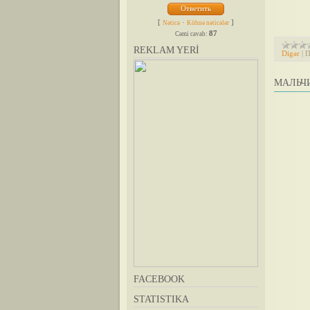
[
·
]
Nəticə
Köhnə nəticələr
87
Cəmi cavab:
REKLAM YERİ
Digər
|
П
МАЛЬЧИ
FACEBOOK
STATISTIKA