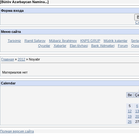
[
Bütöv Azərbaycan Naminə...
]
Форма входа
В
Ст
Меню сайта
Tariximiz
Ramil Səfərov
Mübariz İbrahimov
KNPS GRUP
Müdrik kəlamlar
Şerl
Oyunlar
Xəbərlər
Elan lövhəsi
Bank Xidmətləri
Forum
Qona
Главная
»
2012
»
Noyabr
Материалов нет
Calendar
Be
Ç
5
6
12
13
19
20
26
27
Полная версия сайта