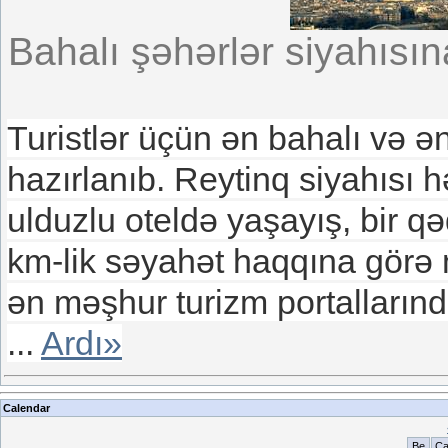
Bahalı şəhərlər siyahısın
Turistlər üçün ən bahalı və ə
hazırlanıb. Reytinq siyahısı 
ulduzlu oteldə yaşayış, bir qə
km-lik səyahət haqqına görə 
ən məşhur turizm portallarınd
...
Ardı»
Calendar
Be
Ç