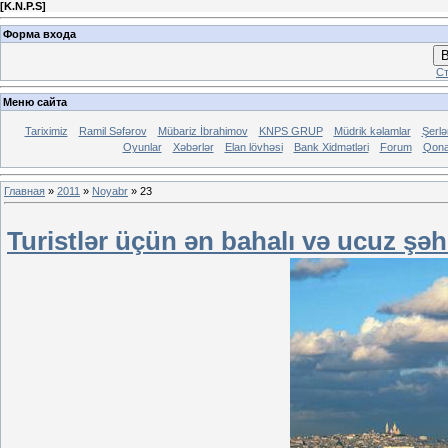
[
K.N.P.S
]
Форма входа
В
Ст
Меню сайта
Tariximiz
Ramil Səfərov
Mübariz İbrahimov
KNPS GRUP
Müdrik kəlamlar
Şerl
Oyunlar
Xəbərlər
Elan lövhəsi
Bank Xidmətləri
Forum
Qona
Главная
»
2011
»
Noyabr
»
23
Turistlər üçün ən bahalı və ucuz şəh